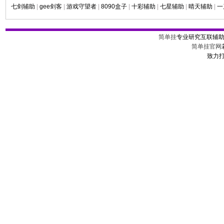
七剑辅助
|
gee剑客
|
游戏守望者
|
8090盒子
|
十彩辅助
|
七星辅助
|
晴天辅助
|
一
简单挂
专业研究互联辅
简单挂官网
致力