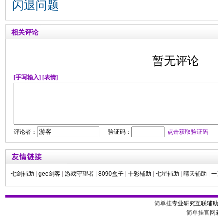
闪退问题
相关评论
暂无评论
[手写输入]
[表情]
评论者：
验证码：
点击获取验证码
七剑辅助
|
gee剑客
|
游戏守望者
|
8090盒子
|
十彩辅助
|
七星辅助
|
晴天辅助
|
一
简单挂
专业研究互联辅
简单挂官网