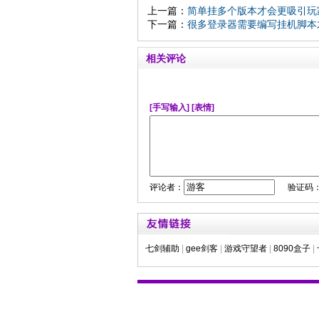
上一篇：
简单挂多个版本才会更吸引玩
下一篇：
很多登录器需要编写挂机脚本
相关评论
[手写输入]
[表情]
评论者：
验证码
七剑辅助
|
gee剑客
|
游戏守望者
|
8090盒子
|