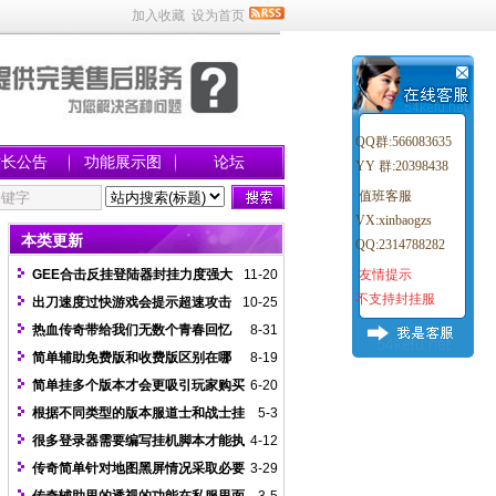
加入收藏
设为首页
QQ群:566083635
站长公告
功能展示图
论坛
YY 群:20398438
值班客服
VX:
xinbaogzs
本类更新
QQ:
2314788282
GEE合击反挂登陆器封挂力度强大
11-20
友情提示
不支持封挂服
吗？
出刀速度过快游戏会提示超速攻击
10-25
解决办法
热血传奇带给我们无数个青春回忆
8-31
简单辅助免费版和收费版区别在哪
8-19
里？
简单挂多个版本才会更吸引玩家购买
6-20
根据不同类型的版本服道士和战士挂
5-3
机存在巨大差异
很多登录器需要编写挂机脚本才能执
4-12
行脱机功能
传奇简单针对地图黑屏情况采取必要
3-29
措施修复