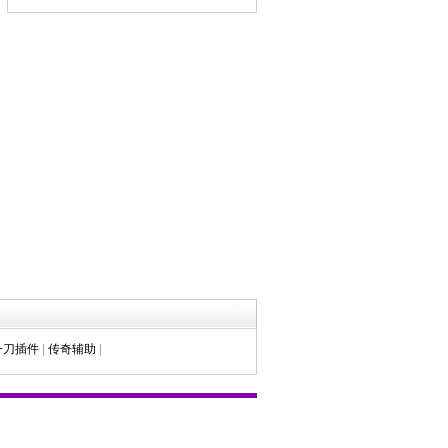
意想不到的效果
一刀插件
|
传奇辅助
|