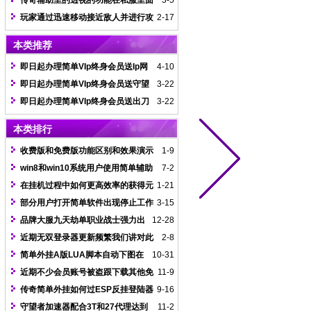
传奇辅助里的透视的功能在私服里面
3-5
重要吗？
玩家通过迅速移动接近敌人并进行攻
2-17
击的战斗技巧
本类推荐
即日起办理简单VIp终身会员送Ip网
4-10
络加速器
即日起办理简单VIp终身会员送守望
3-22
者加速器
即日起办理简单VIp终身会员送出刀
3-22
插件
本类排行
收费版和免费版功能区别和效果演示
1-9
差异具体分析
win8和win10系统用户使用简单辅助
7-2
注意事项
在挂机过程中如何更高效率的获得元
1-21
宝和经验
部分用户打开简单软件出现停止工作
3-15
无法运行情况解决办法
品牌大服九天劫单职业战士强力出
12-28
刀调法图文示例
近期无双登录器更新频繁我们讲对此
2-8
类登录器进行24小时监督更新
简单外挂A版LUA脚本自动下图在
10-31
线回收存仓
近期不少会员账号被盗跟下载其他免
11-9
费挂有关
传奇简单外挂如何过ESP反挂登陆器
9-16
检测
守望者加速器配合3T和27代理达到
11-2