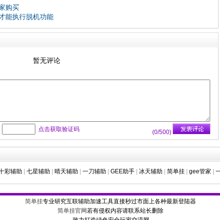
家购买
才能执行脱机功能
暂无评论
：
点击获取验证码
(
0
/500)
十彩辅助
|
七星辅助
|
晴天辅助
|
一刀辅助
|
GEE助手
|
冰天辅助
|
简单挂
|
gee管家
|
简单挂
专业研究互联辅助加速工具直接秒过市面上各种最新登陆器
简单挂官网
若有侵权内容请联系站长删除